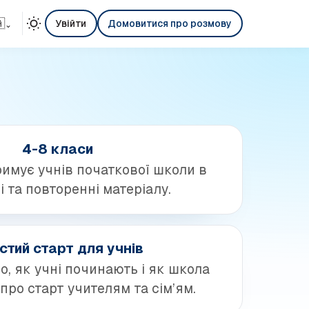

Увійти
Домовитися про розмову
⌄
4-8 класи
римує учнів початкової школи в
 та повторенні матеріалу.
стий старт для учнів
, як учні починають і як школа
про старт учителям та сім’ям.