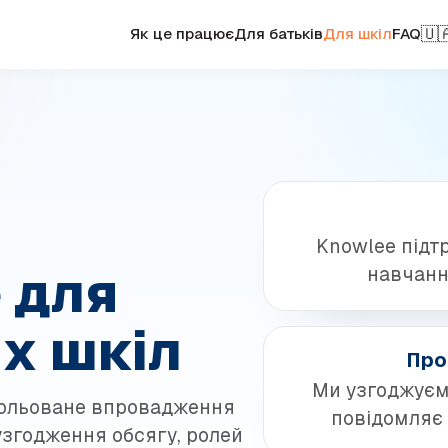
🇺
Як це працює
Для батьків
Для шкіл
FAQ
Knowlee підт
 для
навчанні
х шкіл
Про
Ми узгоджуємо
рольоване впровадження
повідомляє 
 узгодження обсягу, ролей